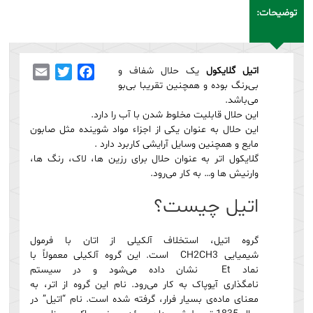
توضیحات:
اتیل گلایکول
یک حلال شفاف و
Facebook
Twitter
Email
بی‌‍رنگ بوده و همچنین تقریبا بی‌بو
می‌باشد.
این حلال قابلیت مخلوط شدن با آب را دارد.
این حلال به عنوان یکی از اجزاء مواد شوینده مثل صابون
مایع و همچنین وسایل آرایشی کاربرد دارد .
گلایکول اتر به عنوان حلال برای رزین ها، لاک، رنگ ها،
وارنیش ها و… به کار می‌رود.
اتیل چیست؟
گروه اتیل، استخلاف آلکیلی از اتان با فرمول
شیمیایی CH2CH3 است. این گروه آلکیلی معمولاً با
نماد Et نشان داده می‌شود و در سیستم
نامگذاری آیوپاک به کار می‌رود. نام این گروه از اتر، به
معنای ماده‌ی بسیار فرار، گرفته شده است. نام “اتیل” در