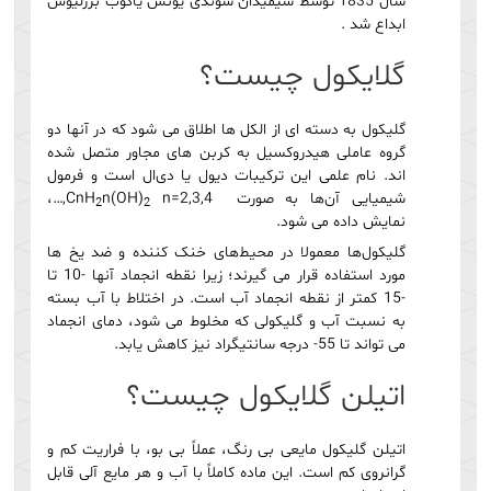
سال 1835 توسط شیمیدان سوئدی یونس یاکوب برزلیوس
ابداع شد .
گلایکول چیست؟
گلیکول به دسته ای از الکل ها اطلاق می شود که در آنها دو
گروه عاملی هیدروکسیل به کربن های مجاور متصل شده
اند. نام علمی این ترکیبات دیول یا دی‌ال است و فرمول
شیمیایی آن‌ها به صورت CnH
n(OH)
n=2,3,4,…،
2
2
نمایش داده می شود.
گلیکول‌ها معمولا در محیط‌های خنک کننده و ضد یخ ها
مورد استفاده قرار می گیرند؛ زیرا نقطه انجماد آنها -10 تا
-15 کمتر از نقطه انجماد آب است. در اختلاط با آب بسته
به نسبت آب و گلیکولی که مخلوط می شود، دمای انجماد
می تواند تا 55- درجه سانتیگراد نیز کاهش یابد.
اتیلن گلایکول چیست؟
اتیلن گلیکول مایعی بی رنگ، عملاً بی بو، با فراریت کم و
گرانروی کم است. این ماده کاملاً با آب و هر مایع آلی قابل