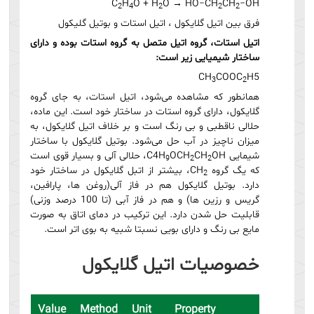
C
H
O + H
O → HO−CH
CH
−OH
2
4
2
2
2
فرق بین اتیل گلایکول ، اتیل استات و بوتیل گلیکول
اتیل استات، گروه اتیل متصل به گروه استات بوده و دارای
ساختار شیمیایی زیر است:
CH
COOC
H5
3
2
همانطور که مشاهده می‌شود، اتیل استات، به جای گروه
گلایکول، دارای گروه استات در ساختار خود است. این ماده،
حلالی ناقطبی و بی رنگ است و بر خلاف اتیل گلایکول، به
میزان ناچیز در آب حل می‌شود. بوتیل گلایکول با ساختار
شیمایی C4H
CH
OCH
OH، حلالی آلی و بسیار قوی است
9
2
2
که یگ گروه CH
، بیشتر از اتبل گلایکول در ساختار خود
2
دارد. بوتیل گلایکول هم در فاز آلی(روغن ها، پارافین،
گریس و رزین ها) و هم در فاز آبی (تا 100 درصد وزنی)
قابلیت حل شدن دارد. این ترکیب در دمای اتاق به صورت
مایع بی رنگ و دارای بویی نسبتا شبیه به بوی اتر است.
خصوصیات اتیل گلایکول
Value
Method
Unit
Property