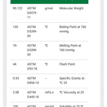
90.122
ASTM
g/mol
Molecular Weight
D6579-
11
135
ASTM
℃
Boiling Point at 760
D5399-
mmHg
09
-70
ASTM
℃
Melting Point at
D5399-
760 mmHg
09
44
ASTM
℃
Flash Point
D93-18
0.93
ASTM
–
Specific Gravity at
D854-14
25 ℃
2.08
ASTM
mPa.s
Viscosity at 25 ℃
D445-18
100
ASTM
mg/ml
Solubility at 25 ℃