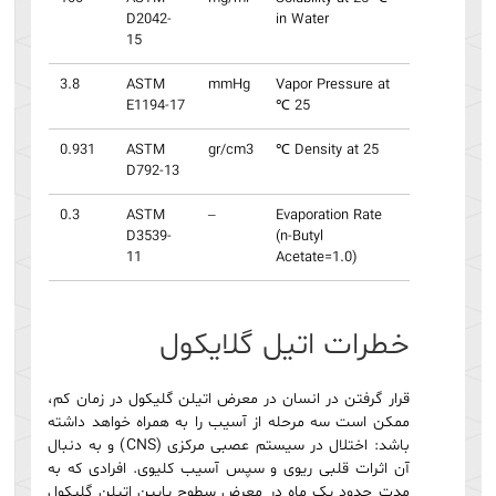
D2042-
in Water
15
3.8
ASTM
mmHg
Vapor Pressure at
E1194-17
25 ℃
0.931
ASTM
gr/cm3
Density at 25 ℃
D792-13
0.3
ASTM
–
Evaporation Rate
D3539-
(n-Butyl
11
Acetate=1.0)
خطرات اتیل گلایکول
قرار گرفتن در انسان در معرض اتیلن گلیکول در زمان کم،
ممکن است سه مرحله از آسیب را به همراه خواهد داشته
باشد: اختلال در سیستم عصبی مرکزی (CNS) و به دنبال
آن اثرات قلبی ریوی و سپس آسیب کلیوی. افرادی که به
مدت حدود یک ماه در معرض سطوح پایین اتیلن گلیکول