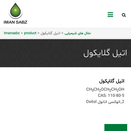
mansabz
>
اتیل گلایکول
>
>
حلال های شیمیایی
product
imansabz
اتیل گلایکول
اتیل گلایکول
CH
CH
OCH
CH
OH
3
2
2
2
CAS:
110-80-5
2_اتوکسی اتانول Oxitol