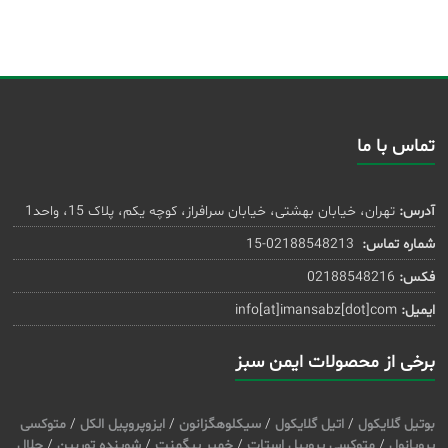
تماس با ما
آدرس:
تهران، خیابان بهشتی، خیابان سرافراز، کوچه یکم، پلاک 15، واحد1
شماره تماس:
02188548213-15
فکس:
02188548216
ایمیل:
info[at]imansabz[dot]com
برخی از محصولات ایمن سبز
بوتیل گلایکول
/
اتیل گلایکول
/
سیکلوهگزانون
/
ایزوپروپیل الکل
/
متوکسی
پروپانول
/
متوکسی پروپیل استات
/
خمیر پیگمنت
/
شوینده توربین
/
حلال