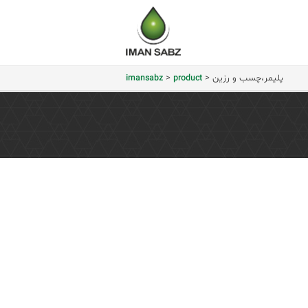
imansabz
پلیمر،چسب و رزین
>
>
imansabz
product