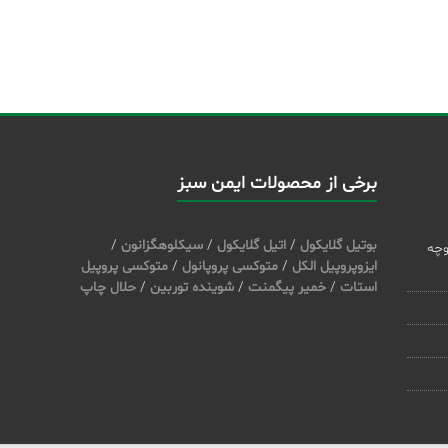
برخی از محصولات ایمن سبز
بوتیل گلایکول
/
اتیل گلایکول
/
سیکلوهگزانون
/
وچه
ایزوپروپیل الکل
/
متوکسی پروپانول
/
متوکسی پروپیل
استات
/
خمیر پیگمنت
/
شوینده توربین
/
حلال چاپ