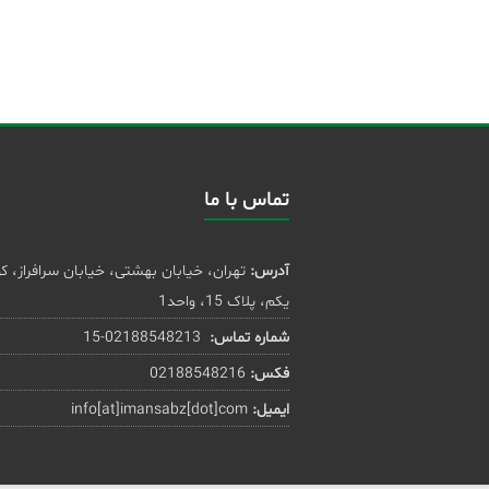
تماس با ما
آدرس:
تهران، خیابان بهشتی، خیابان سرافراز، ک
یکم، پلاک 15، واحد1
شماره تماس:
02188548213-15
فکس:
02188548216
ایمیل:
info[at]imansabz[dot]com