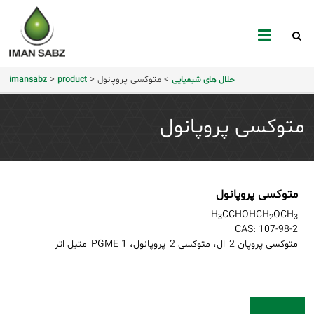
mansabz
>
متوکسی پروپانول
>
>
حلال های شیمیایی
product
imansabz
متوکسی پروپانول
متوکسی پروپانول
H
CCHOHCH
OCH
3
2
3
CAS:
107-98-2
متوکسی پروپان 2_ال، متوکسی 2_پروپانول، PGME 1_متیل اتر