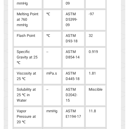
mmHg
09
Melting Point
℃
ASTM
-97
at 760
D5399-
mmHg
09
Flash Point
℃
ASTM
32
D93-18
Specific
–
ASTM
0.919
Gravity at 25
D854-14
℃
Viscosity at
mPa.s
ASTM
1.81
25 ℃
D445-18
Solubility at
–
ASTM
Miscible
25 ℃ in
D2042-
Water
15
Vapor
mmHg
ASTM
11.8
Pressure at
E1194-17
20 ℃