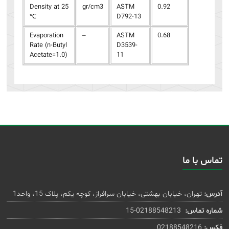
Density at 25
gr/cm3
ASTM
0.92
℃
D792-13
Evaporation
–
ASTM
0.68
Rate (n-Butyl
D3539-
Acetate=1.0)
11
تماس با ما
آدرس:
تهران، خیابان بهشتی، خیابان سرافراز، کوچه یکم، پلاک 15، واحد1
شماره تماس:
02188548213-15
فکس:
02188548216