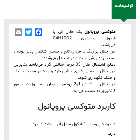
توضیحات:
متوکسی پروپانول
یک حلال آلی با
Facebook
Twitter
Email
فرمول ساختاری C4H10O2
می‌باشد.
این حلال بی‌رنگ با مزه‌ای تلخ و بسیار اشتعال پذیر بوده و
نسبتا زود پرش است و در آب حل می‌شود.
دمای اشتعال حلال 33 درجه سانتی گراد می‌باشد بنابراین
این حلال اشتعال پذیری بالایی دارد و باید در محیط خشک
و خنک نگهداری شود.
این حلال از واکنش 1و2 اپوکسی پروپان و متانول در حضور
کاتالیزور به دست می‌آید.
کاربرد متوکسی پروپانول
در تولید پروپیلن گلایکول متیل اتر استات کاربرد
دارد.