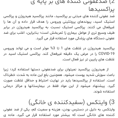
2) ضدعفونی کننده های بر پایه ی
پراکسیدها
ضد عفونی کننده های مبتنی بر پراکسید، مانند پراکسید هیدروژن و پراکسی
استیک اسید، پیوندهای پروتئینی ویروس را هدف قرار داده و آن ها را
غیرفعال می کنند. پراکسی استیک نسبت به پراکسید هیدروژن در برابر
طیف وسیع تری از عوامل بیماری زا ثمربخش است؛ بنابراین، اغلب برای ضد
عفونی دستگاه های پزشکی مورد استفاده قرار می گیرد.
پراکسید هیدروژن در غلظت های 1 تا 3% موثر است و می تواند ویروس
COVID-19 را در عرض یک دقیقه غیرفعال کند. پراکسی استیک اسید در
غلظت های پایین تر نیز فعال است.
از هیدروژن ­پراکسید نمی­توان برای ضدعفونی دست­ها استفاده کرد؛ زیرا
باعث سوزش شدید پوست می­شود. همچنین بلع این ماده به شدت خطرناک
است. استفاده از پراکسیدها باید در نهایت احتیاط و حداقل غلظت صورت
گیرد. پیشنهاد می­شود از این مواد فقط در بیمارستان­ها و مراکز درمانی
استفاده شوند.
3) وایتکس (سفیدکننده ی خانگی)
وایتکس به دلیل در دسترس بودن، هزینه و سمیت کم، یکی از ضد عفونی
کننده های خانگی است که بیشتر مورد استفاده قرار می گیرد. ماده ی