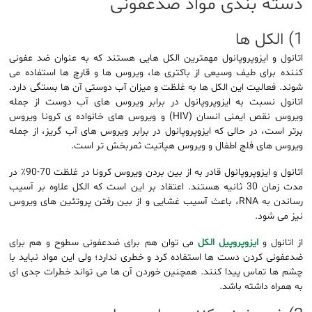
دسته بندی مواد ضدعفونی
1) الکل ها
اتانول و ایزوپروپانول مهمترین الکل هایی هستند که به عنوان ضد عفونی
کننده برای طیف وسیعی از باکتری ها، ویروس ها و قارچ ها استفاده می
شوند. فعالیت این الکل ها به غلظت و میزان آب دوستی آن ها بستگی دارد.
اتانول نسبت به ایزوپروپانول در برابر ویروس های آب دوست از جمله
ویروس نقص ایمنی انسان (HIV) و ویروس های خانواده ی کرونا ویروس
برتر است، در حالی که ایزوپروپانول در برابر ویروس های آب گریز، از جمله
ویروس های فلج اطفال و ویروس هپاتیت ثمربخش تر است.
اتانول و ایزوپروپانول قادر به از بین بردن ویروس کرونا در غلظت 70-90٪ در
مدت زمان 30 ثانیه هستند. اعتقاد بر این است که الکل علاوه بر آسیب
رساندن به RNA، باعث آسیب غشایی و از بین رفتن پروتئین های ویروس
نیز می شود.
از اتانول و
ایزوپروپیل الکل
می توان هم برای ضدعفونی سطوح و هم برای
ضدعفونی کردن دست ها استفاده کرد و خطری ندارد؛ ولی این مواد نباید با
چشم ها تماس پیدا کنند. همچنین خوردن آن ها می تواند خطرات جدی ای
به همراه داشته باشد.