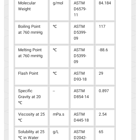
Molecular
g/mol
ASTM
84.184
Weight
D6579-
11
Boiling Point
℃
ASTM
117
at 760 mmHg
D5399-
09
Melting Point
℃
ASTM
-88.6
at 760 mmHg
D5399-
09
Flash Point
℃
ASTM
29
D93-18
Specific
–
ASTM
0.897
Gravity at 20
D854-14
℃
Viscosity at 25
mPa.s
ASTM
2.54
℃
D445-18
Solubility at 25
g/L
ASTM
65
℃ in Water
D2042-