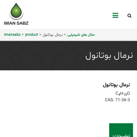
mansabz
>
نرمال بوتانول
>
>
حلال های شیمیایی
product
imansabz
نرمال بوتانول
نرمال بوتانول
C
H
O
4
10
CAS:
71-36-3
توضیحات: