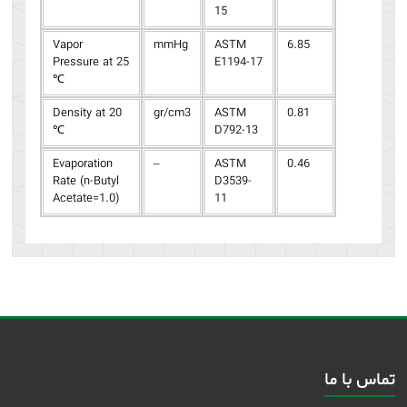
15
Vapor
mmHg
ASTM
6.85
Pressure at 25
E1194-17
℃
Density at 20
gr/cm3
ASTM
0.81
℃
D792-13
Evaporation
–
ASTM
0.46
Rate (n-Butyl
D3539-
Acetate=1.0)
11
تماس با ما